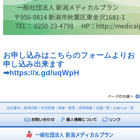
お申し込みはこちらのフォームよりお
申し込み出来ます
➡
https://x.gd/uqWpH
会社案内
｜
薬局活動
｜
在宅医療
｜
研修・教育
｜
採用情報
｜
店舗一覧
｜
お知らせ一覧